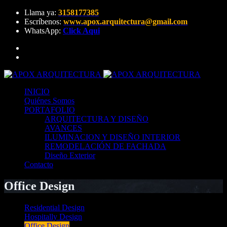
Llama ya:
3158177385
Escríbenos:
www.apox.arquitectura@gmail.com
WhatsApp:
Click Aqui
INICIO
Quiénes Somos
PORTAFOLIO
ARQUITECTURA Y DISEÑO
AVANCES
ILUMINACION Y DISEÑO INTERIOR
REMODELACIÓN DE FACHADA
Diseño Exterior
Contacto
Office Design
Residential Design
Hospitally Design
Office Design